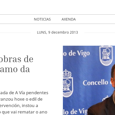
NOTICIAS
AXENDA
LUNS
,
9
decembro
2013
 obras de
ramo da
rada de A Vía pendentes
anzou hoxe o edil de
ervención, instou a
o que vai rematar o ano