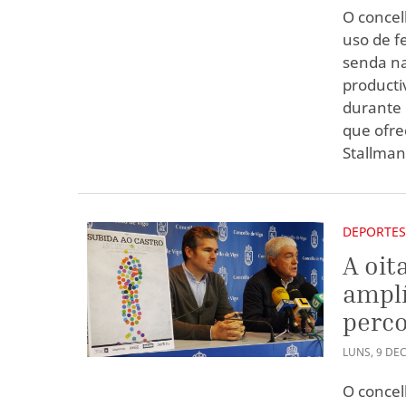
O concel
uso de f
senda na
producti
durante 
que ofre
Stallman
DEPORTE
A oit
amplí
perco
LUNS
,
9
DE
O concel