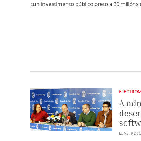
cun investimento público preto a 30 millóns 
ELECTRO
A adm
dese
softw
LUNS
,
9
DE