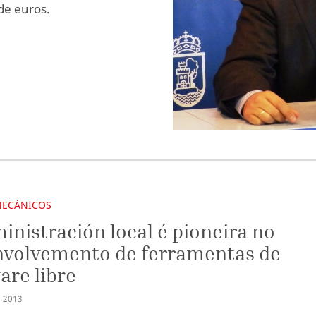
de euros.
MECÁNICOS
inistración local é pioneira no
nvolvemento de ferramentas de
are libre
C
2013