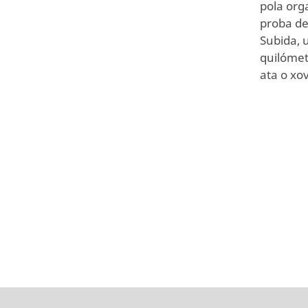
pola org
proba de
Subida, 
quilómet
ata o xo