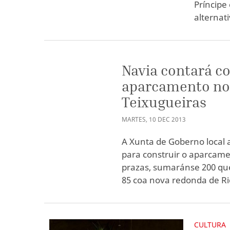
Príncipe
alternati
Navia contará co
aparcamento nos
Teixugueiras
MARTES
,
10
DEC
2013
A Xunta de Goberno local 
para construir o aparcamen
prazas, sumaránse 200 que
85 coa nova redonda de Ri
CULTURA