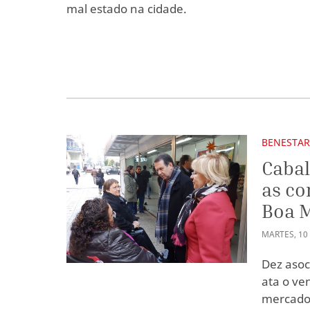
mal estado na cidade.
BENESTAR
Cabal
as co
Boa 
MARTES
,
10
Dez asoc
ata o ve
mercado 