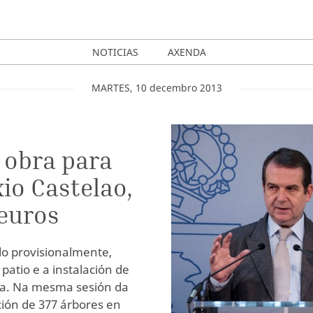
NOTICIAS
AXENDA
MARTES
,
10
decembro
2013
 obra para
xio Castelao,
 euros
do provisionalmente,
atio e a instalación de
via. Na mesma sesión da
ión de 377 árbores en