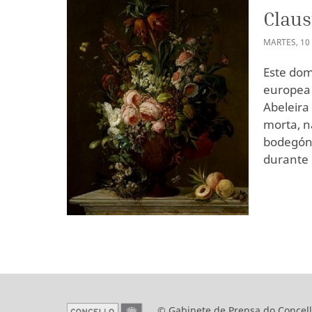
Claus
MARTES
,
10
Este dom
europea 
Abeleira
morta, n
bodegón 
durante o
© Gabinete de Prensa do Concell