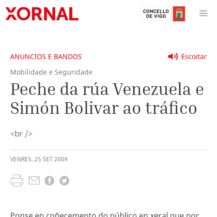
ANUNCIOS E BANDOS
Escoitar
Mobilidade e Seguridade
Peche da rúa Venezuela e
Simón Bolivar ao tráfico
<br />
VENRES
,
25
SET
2009
Ponse en coñecemento do público en xeral que por