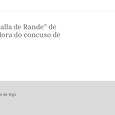
alla de Rande” de
dora do concuso de
o de Vigo