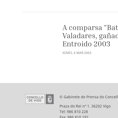
A comparsa ”Bat
Valadares, gaña
Entroido 2003
XOVES
,
6
MAR
2003
© Gabinete de Prensa do Concell
Praza do Rei nº 1. 36202 Vigo
Tel: 986 810 228
Fax: 986 810 192