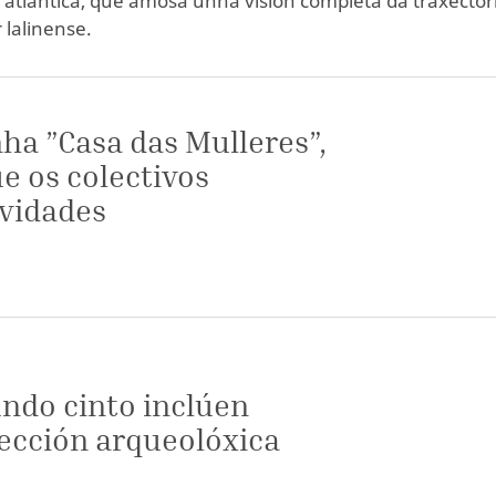
 atlántica, que amosa unha visión completa da traxector
 lalinense.
ha ”Casa das Mulleres”,
e os colectivos
ividades
undo cinto inclúen
ección arqueolóxica