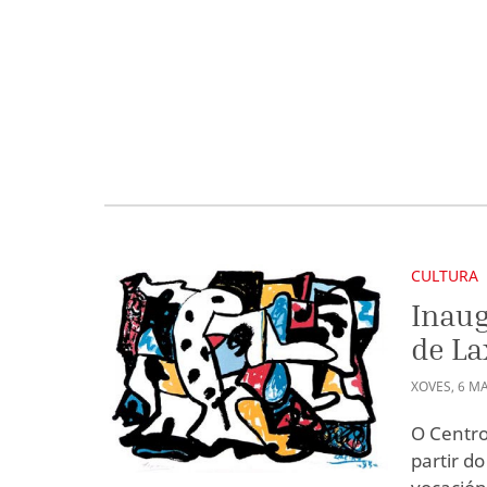
CULTURA
Inaug
de La
XOVES
,
6
M
O Centro
partir d