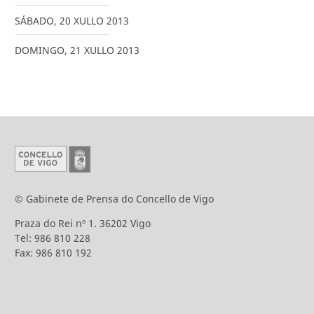
SÁBADO
,
20
XULLO
2013
DOMINGO
,
21
XULLO
2013
© Gabinete de Prensa do Concello de Vigo
Praza do Rei nº 1. 36202 Vigo
Tel: 986 810 228
Fax: 986 810 192