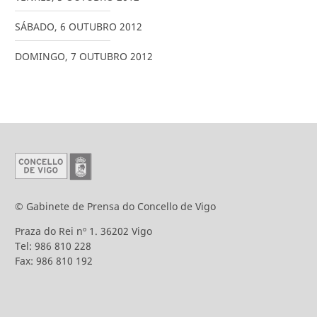
SÁBADO
,
6
OUTUBRO
2012
DOMINGO
,
7
OUTUBRO
2012
© Gabinete de Prensa do Concello de Vigo
Praza do Rei nº 1. 36202 Vigo
Tel: 986 810 228
Fax: 986 810 192