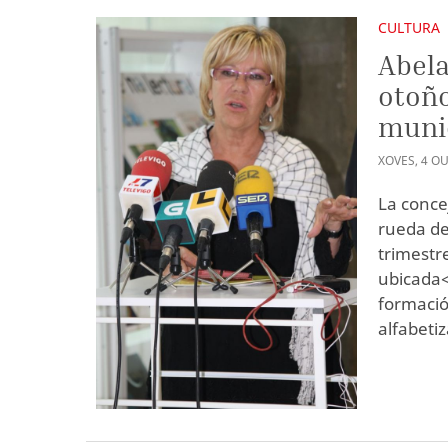
CULTURA
Abela
otoño
munic
XOVES
,
4
OU
La conce
rueda de
trimestre
ubicada<
formació
alfabeti