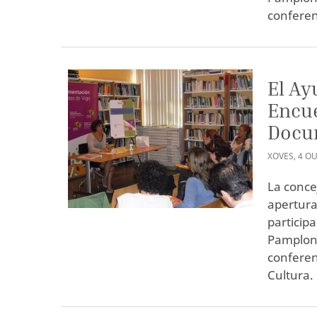
conferen
El Ay
Encue
Docu
XOVES
,
4
OU
La conce
apertura
particip
Pamplona
conferenc
Cultura.