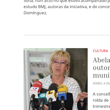
Sofía, nun acto no que estivo acompañado p
estudo BMJ, autoras da iniciativa, e do conce
Domínguez.
CULTURA
Abela
outon
munic
XOVES
,
4
OU
A concel
rolda de
trimestr