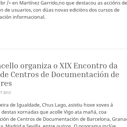
br /> en Martínez Garrido,no que destacou as accións d
n de usuarios, con dúas novas edicións dos cursos de
zación informacional.
cello organiza o XIX Encontro da
 de Centros de Documentación de
eres
T
2012
leira de Igualdade, Chus Lago, asistiu hoxe xoves á
 destas xornadas que acolle Vigo ata mañá, coa
ación de Centros de Documentación de Barcelona, Grana
, Madrid e Sevilla, entre outros. O programa inclúe