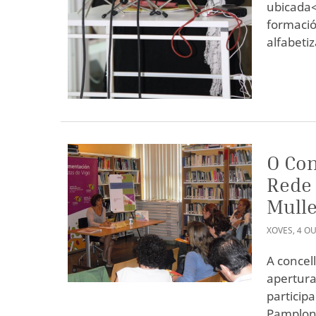
ubicada<
formació
alfabeti
O Con
Rede
Mull
XOVES
,
4
OU
A concel
apertura
particip
Pamplona