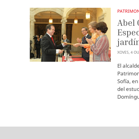
PATRIMON
Abel 
Espec
jardí
XOVES
,
4
OU
El alcal
Patrimon
Sofía, e
del estud
Domíngu