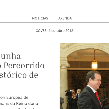
NOTICIAS
AXENDA
XOVES
,
4
outubro
2012
e unha
 Percorrido
stórico de
nión Europea de
 mans da Reina dona