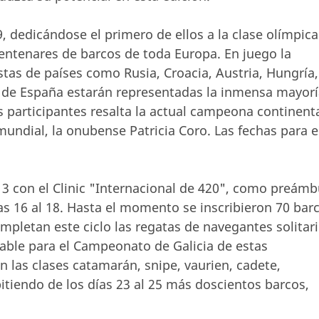
, dedicándose el primero de ellos a la clase olímpica
entenares de barcos de toda Europa. En juego la
stas de países como Rusia, Croacia, Austria, Hungría,
te de España estarán representadas la inmensa mayor
 participantes resalta la actual campeona continent
l mundial, la onubense Patricia Coro. Las fechas para e
 13 con el Clinic "Internacional de 420", como preámb
as 16 al 18. Hasta el momento se inscribieron 70 bar
ompletan este ciclo las regatas de navegantes solitar
uable para el Campeonato de Galicia de estas
n las clases catamarán, snipe, vaurien, cadete,
itiendo de los días 23 al 25 más doscientos barcos,