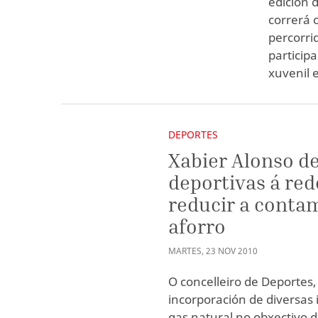
edición 
correrá 
percorri
particip
xuvenil 
DEPORTES
Xabier Alonso d
deportivas á red
reducir a conta
aforro
MARTES
,
23
NOV
2010
O concelleiro de Deportes,
incorporación de diversas 
gas natural no obxectivo 