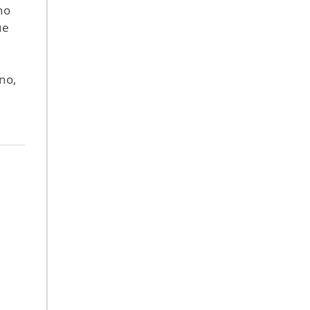
no
ue
no,