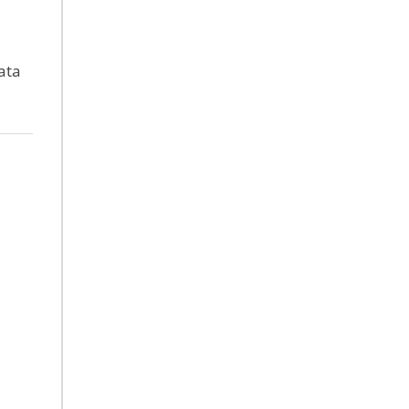
a
ata