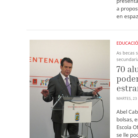
presenta
a propos
en espaz
EDUCACI
As becas 
secundari
70 al
poder
estra
MARTES
,
23
Abel Cab
bolsas, 
Escola O
se lle p