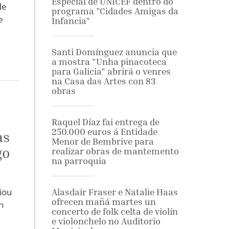
Especial de UNICEF dentro do
de
programa "Cidades Amigas da
e
Infancia"
o
Santi Domínguez anuncia que
a mostra "Unha pinacoteca
para Galicia" abrirá o venres
na Casa das Artes con 83
obras
Raquel Díaz fai entrega de
250.000 euros á Entidade
as
Menor de Bembrive para
go
realizar obras de mantemento
na parroquia
ciou
Alasdair Fraser e Natalie Haas
ofrecen mañá martes un
n
concerto de folk celta de violín
e violonchelo no Auditorio