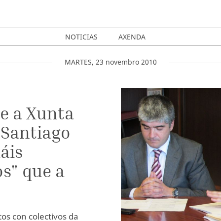
NOTICIAS
AXENDA
MARTES
,
23
novembro
2010
e a Xunta
 Santiago
áis
os" que a
tos con colectivos da