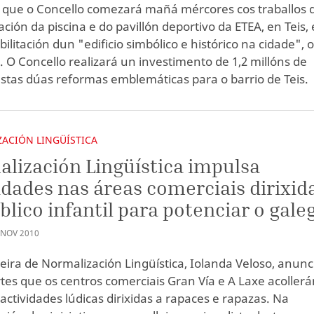
que o Concello comezará mañá mércores cos traballos 
ción da piscina e do pavillón deportivo da ETEA, en Teis, 
ilitación dun "edificio simbólico e histórico na cidade", 
a. O Concello realizará un investimento de 1,2 millóns de
stas dúas reformas emblemáticas para o barrio de Teis.
ACIÓN LINGÜÍSTICA
lización Lingüística impulsa
idades nas áreas comerciais dirixid
blico infantil para potenciar o gale
NOV
2010
leira de Normalización Lingüística, Iolanda Veloso, anun
tes que os centros comerciais Gran Vía e A Laxe acollerá
 actividades lúdicas dirixidas a rapaces e rapazas. Na