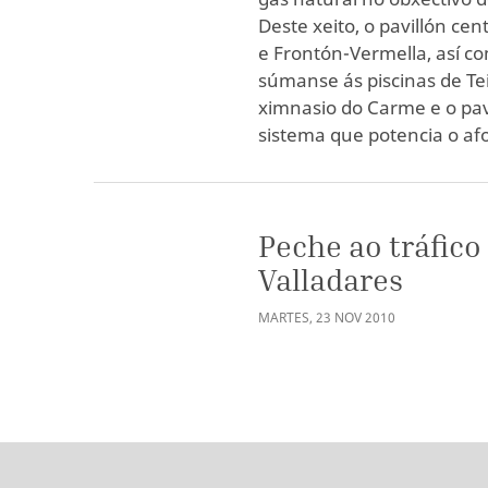
Deste xeito, o pavillón cen
e Frontón-Vermella, así c
súmanse ás piscinas de Tei
ximnasio do Carme e o pav
sistema que potencia o afo
Peche ao tráfico
Valladares
MARTES
,
23
NOV
2010