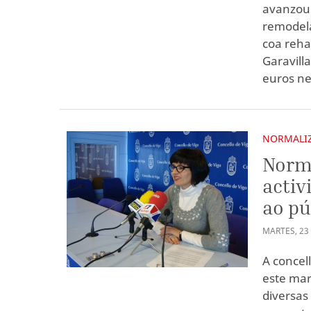
avanzou 
remodela
coa rehab
Garavill
euros ne
NORMALIZ
Norma
activ
ao pú
MARTES
,
23
A concel
este mar
diversas