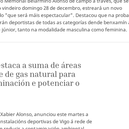
do Memorial Belarmino Alonso de campo a través, que se
o vindeiro domingo 28 de decembro, estreará un novo
do "que será máis espectacular". Destacou que na prob
arán deportistas de todas as categorías dende benxamín 
e júnior, tanto na modalidade masculina como feminina.
estaca a suma de áreas
e de gas natural para
minación e potenciar o
 Xabier Alonso, anunciou este martes a
instalacións deportivas de Vigo á rede de
de reducir a contaminación ambiental.