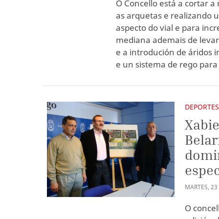
O Concello está a cortar 
as arquetas e realizando 
aspecto do vial e para in
mediana ademais de levar 
e a introdución de áridos
e un sistema de rego par
DEPORTE
Xabie
Belar
domin
espec
MARTES
,
23
O concel