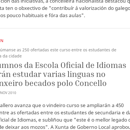
ción das iniciativas, a concelleira nacionalista destacou 
ta ten o obxectivo de "contribuír á valorización do galeg
os pouco habituais e fóra das aulas".
ÓN
súmanse as 250 ofertadas este curso entre os estudantes de
a da cidade
umnos da Escola Oficial de Idiomas
án estudar varias linguas no
nxeiro becados polo Concello
NOV
2010
allero avanza que o vindeiro curso se ampliarán a 450
entre as ofertadas entre os estudantes de secundaria e d
ficial de Idiomas, e subliñou que "este é o mellor legado
ode deixar aos mozos". A Xunta de Goberno Local aprobo