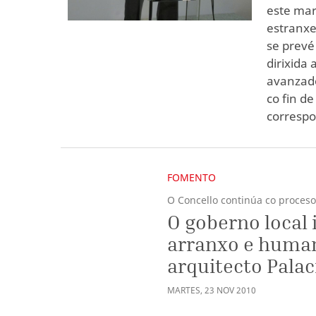
este mar
estranxe
se prevé
dirixida
avanzado
co fin d
corresp
FOMENTO
O Concello continúa co proces
O goberno local 
arranxo e human
arquitecto Palac
MARTES
,
23
NOV
2010