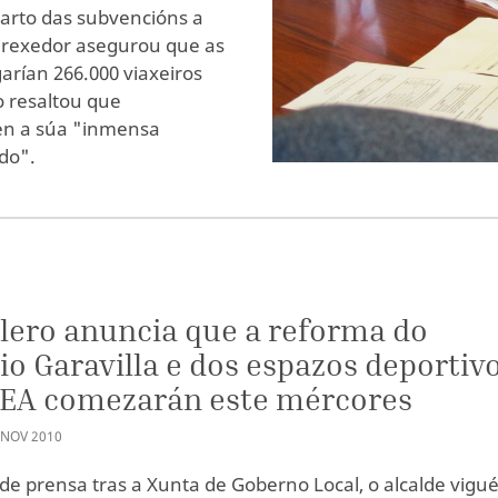
parto das subvencións a
O rexedor asegurou que as
arían 266.000 viaxeiros
o resaltou que
ten a súa "inmensa
do".
lero anuncia que a reforma do
cio Garavilla e dos espazos deportiv
TEA comezarán este mércores
NOV
2010
 de prensa tras a Xunta de Goberno Local, o alcalde vigu