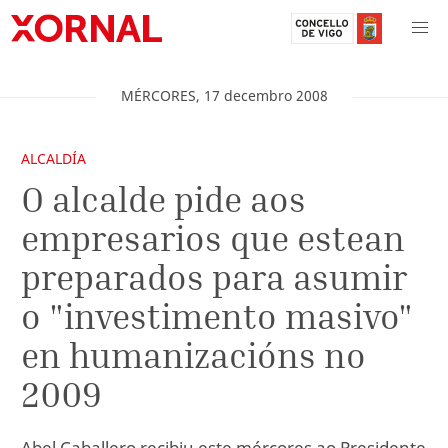
MÉRCORES
,
17
decembro
2008
ALCALDÍA
O alcalde pide aos
empresarios que estean
preparados para asumir
o "investimento masivo"
en humanizacións no
2009
Abel Caballero recibiu este mércores ao Presidente