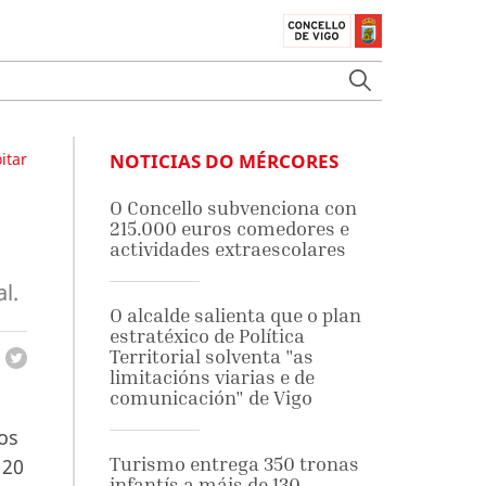
itar
NOTICIAS DO MÉRCORES
O Concello subvenciona con
215.000 euros comedores e
actividades extraescolares
l.
O alcalde salienta que o plan
estratéxico de Política
Territorial solventa "as
limitacións viarias e de
comunicación" de Vigo
os
Turismo entrega 350 tronas
 20
infantís a máis de 130