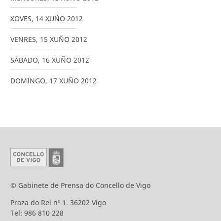
XOVES
,
14
XUÑO
2012
VENRES
,
15
XUÑO
2012
SÁBADO
,
16
XUÑO
2012
DOMINGO
,
17
XUÑO
2012
© Gabinete de Prensa do Concello de Vigo
Praza do Rei nº 1. 36202 Vigo
Tel: 986 810 228