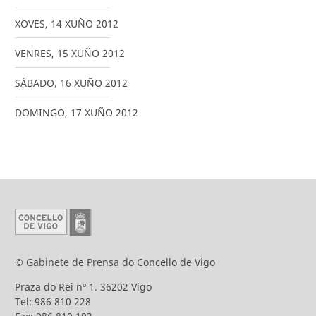
XOVES
,
14
XUÑO
2012
VENRES
,
15
XUÑO
2012
SÁBADO
,
16
XUÑO
2012
DOMINGO
,
17
XUÑO
2012
© Gabinete de Prensa do Concello de Vigo
Praza do Rei nº 1. 36202 Vigo
Tel: 986 810 228