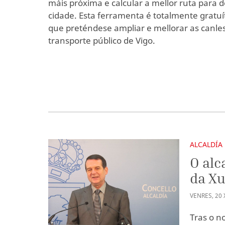
máis próxima e calcular a mellor ruta para 
cidade. Esta ferramenta é totalmente gratuíta
que preténdese ampliar e mellorar as canle
transporte público de Vigo.
ALCALDÍA
O alc
da Xu
VENRES
,
20
Tras o 