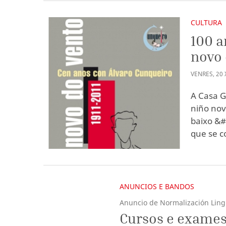
CULTURA
100 a
novo 
VENRES
,
20
A Casa G
niño nov
baixo &#
que se c
ANUNCIOS E BANDOS
Anuncio de Normalización Ling
Cursos e exames