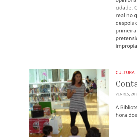
cidade. 
real no 
despois 
primeira
pretensi
impropia
CULTURA
Conta
VENRES
,
20
A Bibliot
hora dos