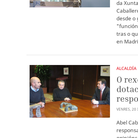
da Xunta
Caballer
desde o 
"función
tras o q
en Madri
ALCALDÍA
O rex
dotac
resp
VENRES
,
20
Abel Cab
responsa
opinións