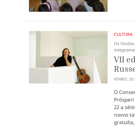
CULTURA
Os fondos
integrame
VII e
Russe
VENRES
,
20
O Conser
Prósperi
22 a sét
novos ta
gratuíta