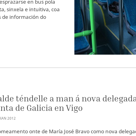
desprazarse en bus pola
, sinxela e intuitiva, coa
s de información do
alde téndelle a man á nova delegad
nta de Galicia en Vigo
XAN
2012
nomeamento onte de María José Bravo como nova delega