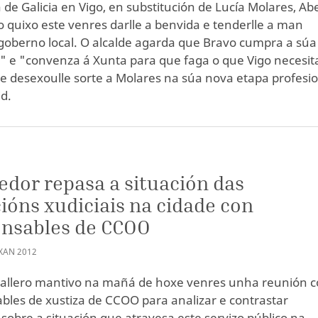
 de Galicia en Vigo, en substitución de Lucía Molares, Ab
o quixo este venres darlle a benvida e tenderlle a man
goberno local. O alcalde agarda que Bravo cumpra a súa
" e "convenza á Xunta para que faga o que Vigo necesit
ue desexoulle sorte a Molares na súa nova etapa profesi
d.
edor repasa a situación das
ións xudiciais na cidade con
onsables de CCOO
XAN
2012
allero mantivo na mañá de hoxe venres unha reunión 
bles de xustiza de CCOO para analizar e contrastar
 sobre a situación que atravesa este servizo público na