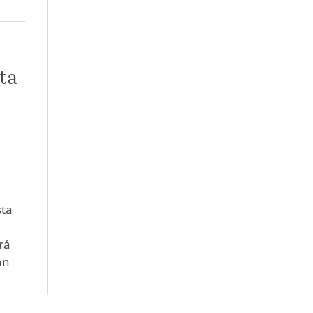
sta
sta
rá
an