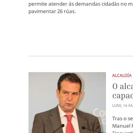
permite atender ás demandas cidadás no m
pavimentar 26 rúas.
ALCALDÍA
O alc
capac
LUNS
,
16
X
Tras o s
Manuel F