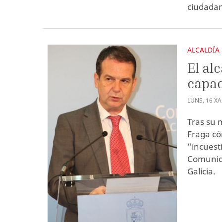
ciudadan
ALCALDÍA
El al
capac
LUNS
,
16
X
Tras su 
Fraga có
"incuest
Comunid
Galicia.