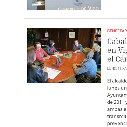
BENESTAR
Cabal
en Vi
el Cá
LUNS
,
16
X
El alcal
lunes una
Ayuntami
de 2011 
ambas en
transmiti
prevenci