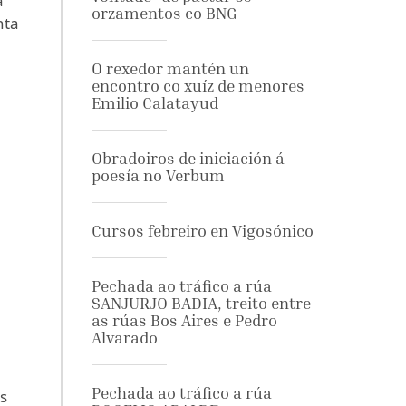
a
orzamentos co BNG
nta
O rexedor mantén un
encontro co xuíz de menores
Emilio Calatayud
Obradoiros de iniciación á
poesía no Verbum
Cursos febreiro en Vigosónico
Pechada ao tráfico a rúa
SANJURJO BADIA, treito entre
as rúas Bos Aires e Pedro
Alvarado
Pechada ao tráfico a rúa
s