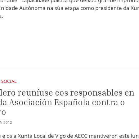
ionable" capacidade política que deixou grande impront
nidade Autónoma na súa etapa como presidente da Xu
a.
 SOCIAL
lero reuníuse cos responsables en
da Asociación Española contra o
ro
AN
2012
e e os a Xunta Local de Vigo de AECC mantiveron este lun