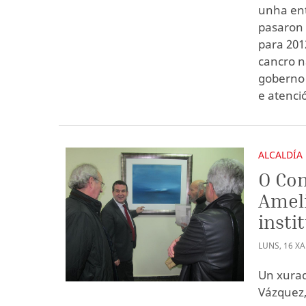
unha ent
pasaron 
para 201
cancro n
goberno l
e atenci
ALCALDÍA
O Con
Ameli
insti
LUNS
,
16
X
Un xurad
Vázquez,