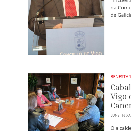
"incuest
na Comu
de Galici
BENESTAR
Cabal
Vigo 
Canc
LUNS
,
16
X
O alcald