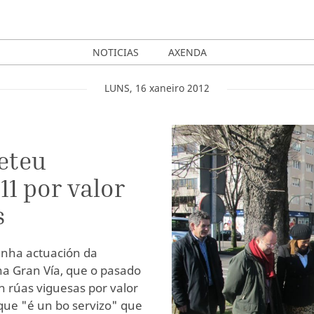
NOTICIAS
AXENDA
LUNS
,
16
xaneiro
2012
eteu
11 por valor
s
 unha actuación da
na Gran Vía, que o pasado
n rúas viguesas por valor
que "é un bo servizo" que