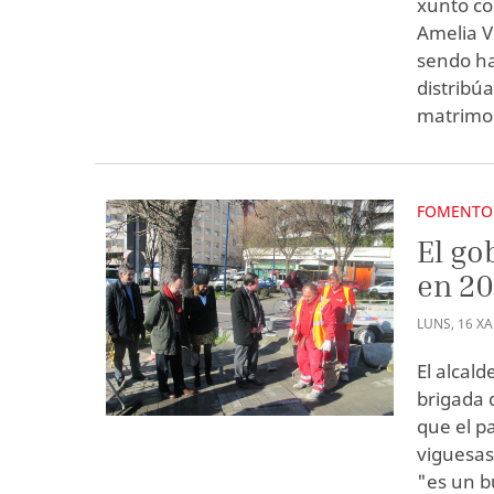
xunto co
Amelia V
sendo ha
distribú
matrimon
FOMENTO
El go
en 20
LUNS
,
16
X
El alcald
brigada 
que el p
viguesas
"es un b