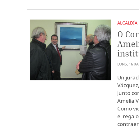
ALCALDÍA
O Con
Ameli
insti
LUNS
,
16
X
Un jurad
Vázquez,
junto con
Amelia V
Como vie
el regal
contraer