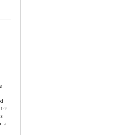
a
e
ad
ntre
es
 la