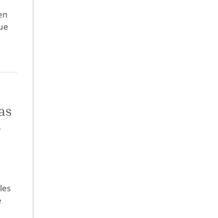
en
que
as
s
les
e