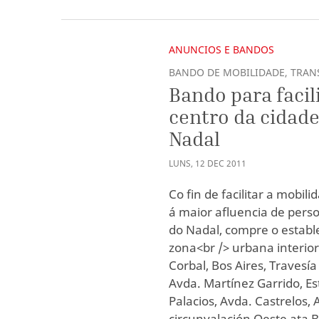
ANUNCIOS E BANDOS
BANDO DE MOBILIDADE, TRAN
Bando para facil
centro da cidade
Nadal
LUNS
,
12
DEC
2011
Co fin de facilitar a mobil
á maior afluencia de persoa
do Nadal, compre o estab
zona<br /> urbana interior
Corbal, Bos Aires, Travesía
Avda. Martínez Garrido, Es
Palacios, Avda. Castrelos, 
circunvalación Oeste ata 