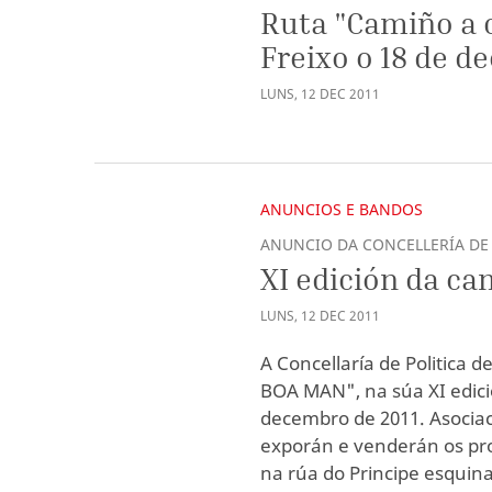
Ruta "Camiño a
Freixo o 18 de 
LUNS
,
12
DEC
2011
ANUNCIOS E BANDOS
ANUNCIO DA CONCELLERÍA DE 
XI edición da c
LUNS
,
12
DEC
2011
A Concellaría de Politica 
BOA MAN", na súa XI edición
decembro de 2011. Asociac
exporán e venderán os pro
na rúa do Principe esquin