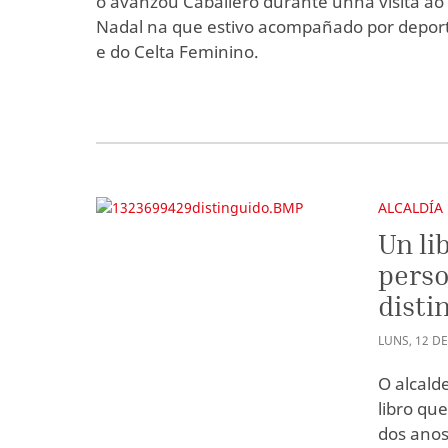
o avanzou Caballero durante unha visita ao c
Nadal na que estivo acompañado por deporti
e do Celta Feminino.
ALCALDÍA
Un li
perso
disti
LUNS
,
12
D
O alcald
libro qu
dos anos