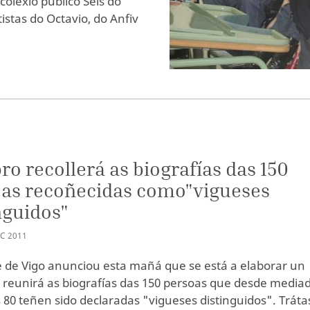
olexio público Seis do
stas do Octavio, do Anfiv
bro recollerá as biografías das 150
as recoñecidas como"vigueses
nguidos"
EC
2011
e de Vigo anunciou esta mañá que se está a elaborar un
e reunirá as biografías das 150 persoas que desde media
 80 teñen sido declaradas "vigueses distinguidos". Tráta