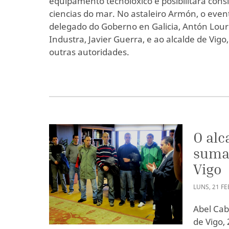
equipamento tecnolóxico e posibilitará con
ciencias do mar. No astaleiro Armón, o even
delegado do Goberno en Galicia, Antón Louro
Industra, Javier Guerra, e ao alcalde de Vigo
outras autoridades.
O alc
sumar
Vigo
LUNS
,
21
FE
Abel Cab
de Vigo,