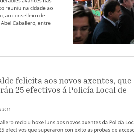
siderables avances nas
to reuníu na cidade ao
, ao conselleiro de
, Abel Caballero, entre
alde felicita aos novos axentes, que
án 25 efectivos á Policía Local de
B
2011
allero recibiu hoxe luns aos novos axentes da Policía Loc
 25 efectivos que superaron con éxito as probas de acces