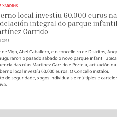
E XARDÍNS
erno local investiu 60.000 euros n
elación integral do parque infanti
rtínez Garrido
B
2011
 de Vigo, Abel Caballero, e o concelleiro de Distritos, Áng
nauguraron o pasado sábado o novo parque infantil ubic
uencia das rúas Martínez Garrido e Portela, actuación na
berno local investíu 60.000 euros. O Concello instalou
o de seguridade, xogos individuais e múltiples e carteler
iva.