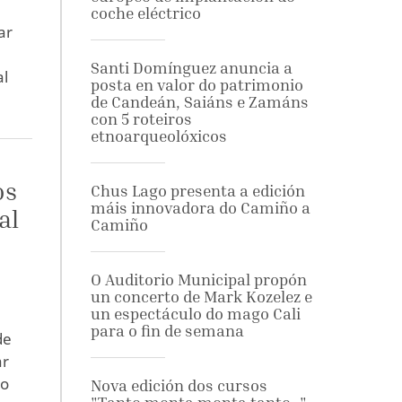
coche eléctrico
ar
n
Santi Domínguez anuncia a
al
posta en valor do patrimonio
de Candeán, Saiáns e Zamáns
con 5 roteiros
etnoarqueolóxicos
os
Chus Lago presenta a edición
máis innovadora do Camiño a
al
Camiño
O Auditorio Municipal propón
un concerto de Mark Kozelez e
un espectáculo do mago Cali
para o fin de semana
de
ar
so
Nova edición dos cursos