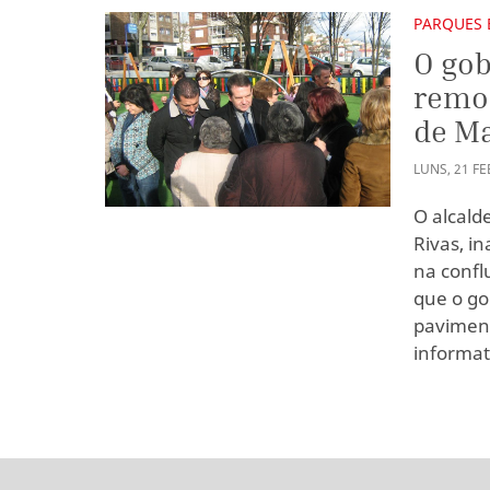
PARQUES 
O gob
remod
de Ma
LUNS
,
21
FE
O alcalde
Rivas, i
na confl
que o go
paviment
informat