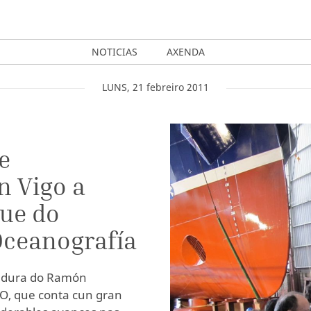
NOTICIAS
AXENDA
LUNS
,
21
febreiro
2011
e
n Vigo a
ue do
Oceanografía
tadura do Ramón
O, que conta cun gran