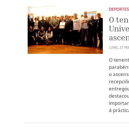
DEPORTE
O ten
Unive
ascen
LUNS
,
21
FE
O tenent
parabéns
o ascens
recepció
entregou
destacou
importan
á prácti