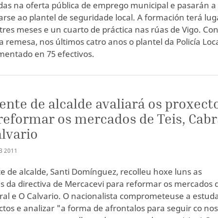
as na oferta pública de emprego municipal e pasarán a
arse ao plantel de seguridade local. A formación terá lug
tres meses e un cuarto de práctica nas rúas de Vigo. Co
a remesa, nos últimos catro anos o plantel da Policía Loc
ementado en 75 efectivos.
ente de alcalde avaliará os proxect
reformar os mercados de Teis, Cabr
alvario
B
2011
e de alcalde, Santi Domínguez, recolleu hoxe luns as
s da directiva de Mercacevi para reformar os mercados 
bral e O Calvario. O nacionalista comprometeuse a estud
ctos e analizar "a forma de afrontalos para seguir co no