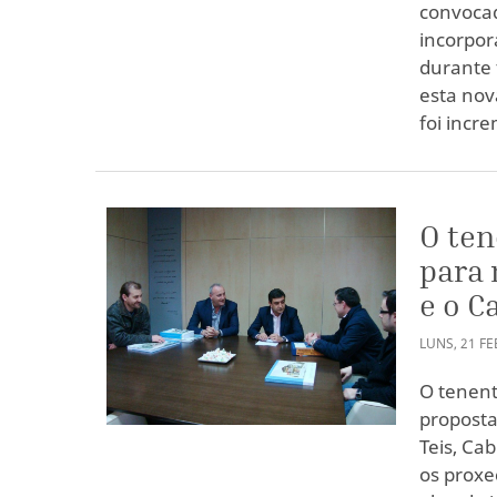
convocad
incorpor
durante 
esta nov
foi incr
O ten
para 
e o C
LUNS
,
21
FE
O tenent
proposta
Teis, Ca
os proxe