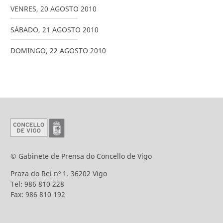
VENRES
,
20
AGOSTO
2010
SÁBADO
,
21
AGOSTO
2010
DOMINGO
,
22
AGOSTO
2010
© Gabinete de Prensa do Concello de Vigo
Praza do Rei nº 1. 36202 Vigo
Tel: 986 810 228
Fax: 986 810 192