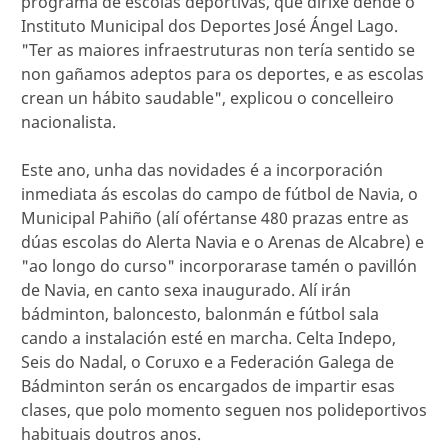
programa de escolas deportivas, que dirixe dende o
Instituto Municipal dos Deportes José Ángel Lago.
"Ter as maiores infraestruturas non tería sentido se
non gañamos adeptos para os deportes, e as escolas
crean un hábito saudable", explicou o concelleiro
nacionalista.
Este ano, unha das novidades é a incorporación
inmediata ás escolas do campo de fútbol de Navia, o
Municipal Pahiño (alí ofértanse 480 prazas entre as
dúas escolas do Alerta Navia e o Arenas de Alcabre) e
"ao longo do curso" incorporarase tamén o pavillón
de Navia, en canto sexa inaugurado. Alí irán
bádminton, baloncesto, balonmán e fútbol sala
cando a instalación esté en marcha. Celta Indepo,
Seis do Nadal, o Coruxo e a Federación Galega de
Bádminton serán os encargados de impartir esas
clases, que polo momento seguen nos polideportivos
habituais doutros anos.