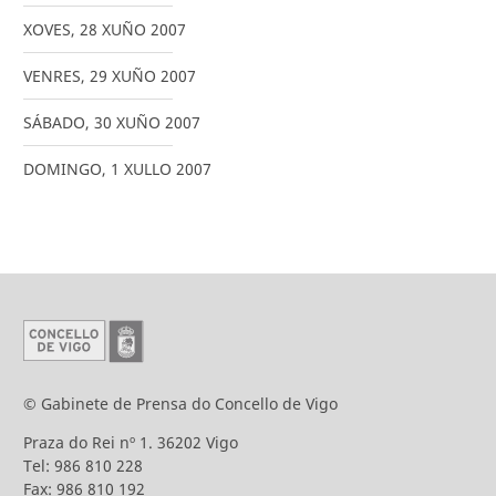
XOVES
,
28
XUÑO
2007
VENRES
,
29
XUÑO
2007
SÁBADO
,
30
XUÑO
2007
DOMINGO
,
1
XULLO
2007
© Gabinete de Prensa do Concello de Vigo
Praza do Rei nº 1. 36202 Vigo
Tel: 986 810 228
Fax: 986 810 192