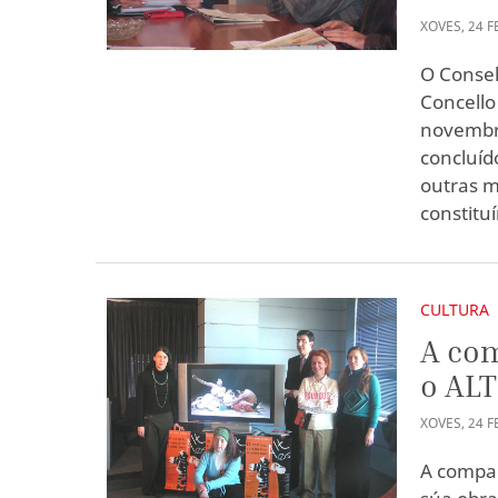
XOVES
,
24
F
O Consel
Concello
novembro
concluíd
outras m
constitu
CULTURA
A com
o ALT
XOVES
,
24
F
A compañ