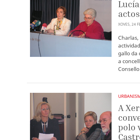
Lucía
actos
XOVES
,
24
F
Charlas,
activida
gallo da
a concel
Consello
URBANIS
A Xer
conve
polo 
Castr