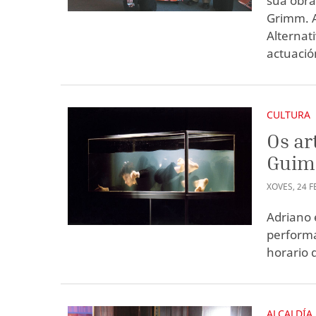
súa obra
Grimm. A
Alternat
actuació
CULTURA
Os ar
Guim
XOVES
,
24
F
Adriano 
performa
horario 
ALCALDÍA