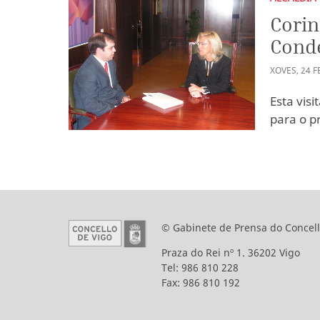
Corin
Conde
XOVES
,
24
F
Esta vis
para o p
© Gabinete de Prensa do Concell
Praza do Rei nº 1. 36202 Vigo
Tel: 986 810 228
Fax: 986 810 192