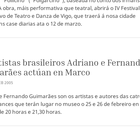
 "Pollicino" ("Polgarciño"), baseada no conto dos irmáns
 obra, máis performativa que teatral, abrirá o IV Festival
ivo de Teatro e Danza de Vigo, que traerá á nosa cidade
ns case diarias ata o 12 de marzo.
tistas brasileiros Adriano e Fernan
arães actúan en Marco
EB
2005
e Fernando Guimarães son os artistas e autores das catr
nces que terán lugar no museo o 25 e 26 de febreiro en
de 20 horas e 21,30 horas.