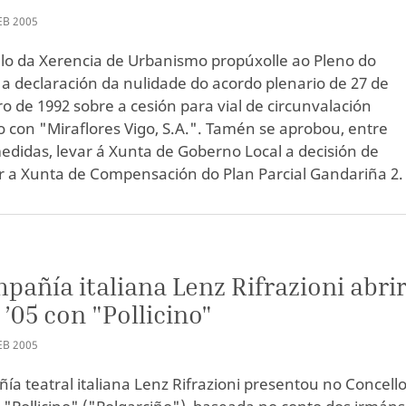
EB
2005
lo da Xerencia de Urbanismo propúxolle ao Pleno do
 a declaración da nulidade do acordo plenario de 27 de
 de 1992 sobre a cesión para vial de circunvalación
o con "Miraflores Vigo, S.A.". Tamén se aprobou, entre
edidas, levar á Xunta de Goberno Local a decisión de
ír a Xunta de Compensación do Plan Parcial Gandariña 2.
pañía italiana Lenz Rifrazioni abri
 ’05 con "Pollicino"
EB
2005
ía teatral italiana Lenz Rifrazioni presentou no Concello