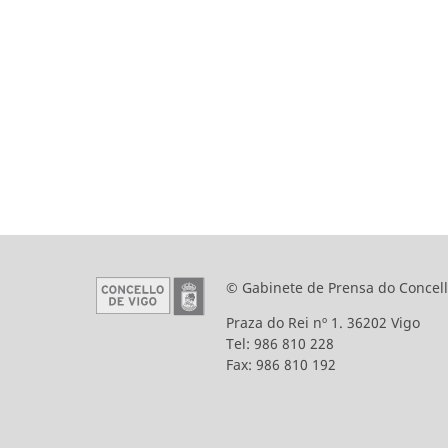
© Gabinete de Prensa do Concell
Praza do Rei nº 1. 36202 Vigo
Tel: 986 810 228
Fax: 986 810 192