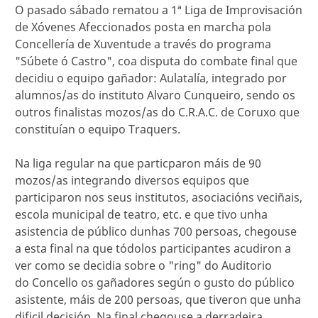
O pasado sábado rematou a 1ª Liga de Improvisación
de Xóvenes Afeccionados posta en marcha pola
Concellería de Xuventude a través do programa
"Súbete ó Castro", coa disputa do combate final que
decidiu o equipo gañador: Aulatalía, integrado por
alumnos/as do instituto Alvaro Cunqueiro, sendo os
outros finalistas mozos/as do C.R.A.C. de Coruxo que
constituían o equipo Traquers.
Na liga regular na que particparon máis de 90
mozos/as integrando diversos equipos que
participaron nos seus institutos, asociacións veciñais,
escola municipal de teatro, etc. e que tivo unha
asistencia de público dunhas 700 persoas, chegouse
a esta final na que tódolos participantes acudiron a
ver como se decidia sobre o "ring" do Auditorio
do Concello os gañadores según o gusto do público
asistente, máis de 200 persoas, que tiveron que unha
dificil decisión. Na final chegouse a derradeira