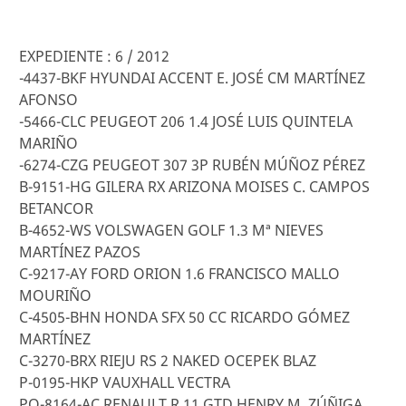
EXPEDIENTE : 6 / 2012
-4437-BKF HYUNDAI ACCENT E. JOSÉ CM MARTÍNEZ
AFONSO
-5466-CLC PEUGEOT 206 1.4 JOSÉ LUIS QUINTELA
MARIÑO
-6274-CZG PEUGEOT 307 3P RUBÉN MÚÑOZ PÉREZ
B-9151-HG GILERA RX ARIZONA MOISES C. CAMPOS
BETANCOR
B-4652-WS VOLSWAGEN GOLF 1.3 Mª NIEVES
MARTÍNEZ PAZOS
C-9217-AY FORD ORION 1.6 FRANCISCO MALLO
MOURIÑO
C-4505-BHN HONDA SFX 50 CC RICARDO GÓMEZ
MARTÍNEZ
C-3270-BRX RIEJU RS 2 NAKED OCEPEK BLAZ
P-0195-HKP VAUXHALL VECTRA
PO-8164-AC RENAULT R 11 GTD HENRY M. ZÚÑIGA