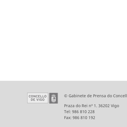
© Gabinete de Prensa do Concell
Praza do Rei nº 1. 36202 Vigo
Tel: 986 810 228
Fax: 986 810 192