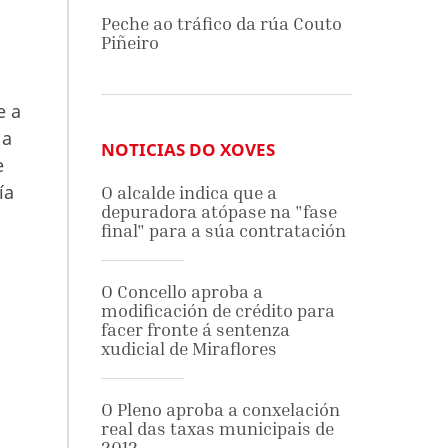
Peche ao tráfico da rúa Couto
Piñeiro
e a
 a
NOTICIAS DO XOVES
e
ía
O alcalde indica que a
depuradora atópase na "fase
final" para a súa contratación
O Concello aproba a
modificación de crédito para
facer fronte á sentenza
xudicial de Miraflores
O Pleno aproba a conxelación
real das taxas municipais de
2012