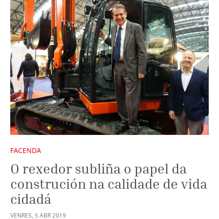
FACENDA
O rexedor subliña o papel da
construción na calidade de vida
cidadá
VENRES
,
5
ABR
2019