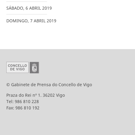
SÁBADO
,
6
ABRIL
2019
DOMINGO
,
7
ABRIL
2019
© Gabinete de Prensa do Concello de Vigo
Praza do Rei nº 1. 36202 Vigo
Tel: 986 810 228
Fax: 986 810 192