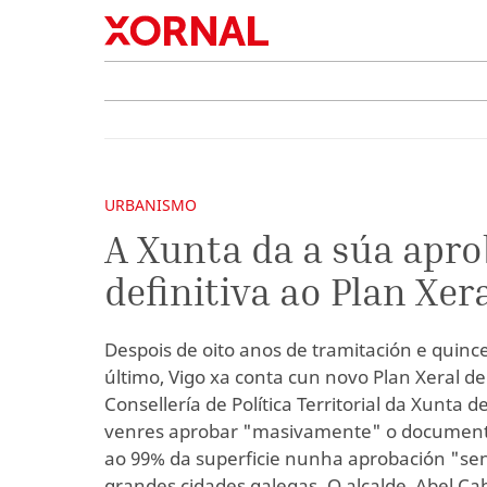
URBANISMO
A Xunta da a súa apr
definitiva ao Plan Xer
Despois de oito anos de tramitación e quinc
último, Vigo xa conta cun novo Plan Xeral d
Consellería de Política Territorial da Xunta d
venres aprobar "masivamente" o documento,
ao 99% da superficie nunha aprobación "se
grandes cidades galegas. O alcalde, Abel Ca