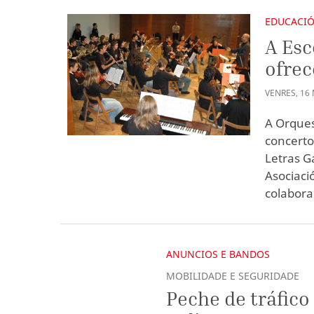
EDUCACI
A Esc
ofrec
VENRES
,
16
A Orques
concerto
Letras G
Asociaci
colabora 
ANUNCIOS E BANDOS
MOBILIDADE E SEGURIDADE
Peche de tráfico