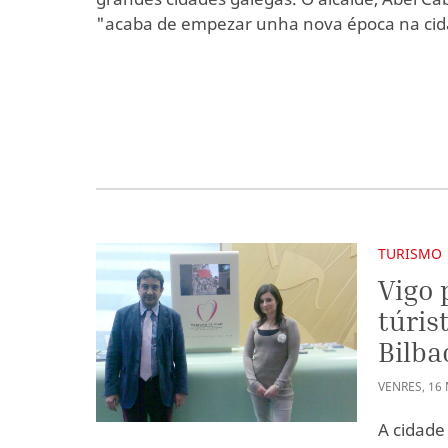
"acaba de empezar unha nova época na cid
TURISMO
Vigo 
túris
Bilba
VENRES
,
16
A cidade