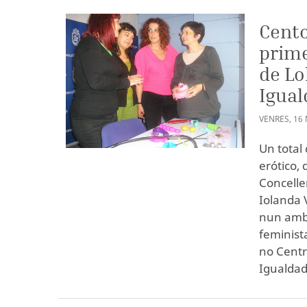
Cento
prime
de Lo
Igua
VENRES
,
16
Un total
erótico,
Concelle
Iolanda 
nun ambi
feminist
no Centr
Igualdad