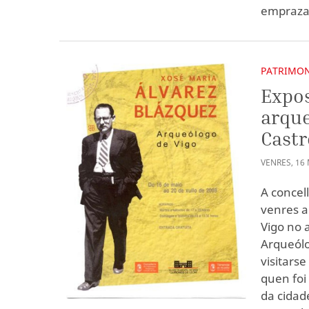
emprazam
PATRIMON
Expos
arque
Castr
VENRES
,
16
A concel
venres a
Vigo no 
Arqueólo
visitarse
quen foi
da cidad