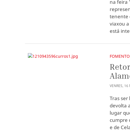
na feira
represen
tenente 
viaxou a
está inte
FOMENTO
Retor
Alam
VENRES
,
16
Tras ser
devolta 
lugar qu
cumpre o
e de Cel