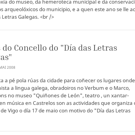
xía do museo, da hemeroteca municipal e da conservac
os arqueolóxicos do municipio, e a quen este ano se lle a
s Letras Galegas. <br />
 do Concello do "Día das Letras
as"
MAI
2008
a a pé pola rúas da cidade para coñecer os lugares onde 
ista a lingua galega, obradoiros no Verbum e o Marco,
óns no museo "Quiñones de León", teatro , un xantar-
en música en Castrelos son as actividades que organiza 
 de Vigo o día 17 de maio con motivo do "Día das Letras