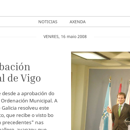
NOTICIAS
AXENDA
VENRES
,
16
maio
2008
obación
al de Vigo
e desde a aprobación do
e Ordenación Municipal. A
e Galicia resolveu este
 que recibe o visto bo
n precedentes" nas
ballero, avanzou que