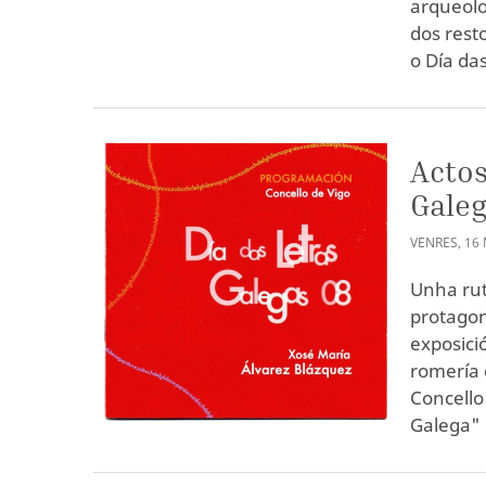
arqueolo
dos rest
o Día da
Actos
Galeg
VENRES
,
16
Unha rut
protagon
exposici
romería 
Concello
Galega"