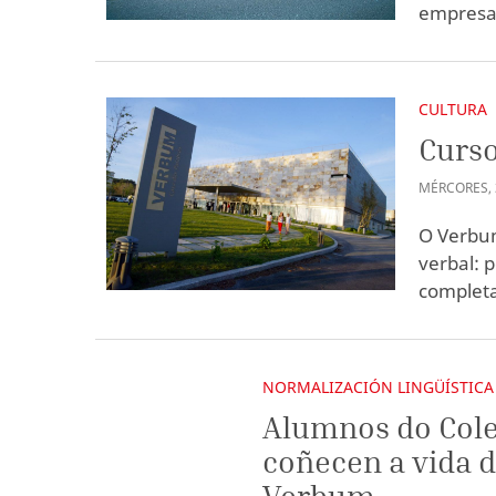
empresa 
CULTURA
Curso
MÉRCORES
,
O Verbum
verbal: 
completa
NORMALIZACIÓN LINGÜÍSTICA
Alumnos do Col
coñecen a vida 
Verbum