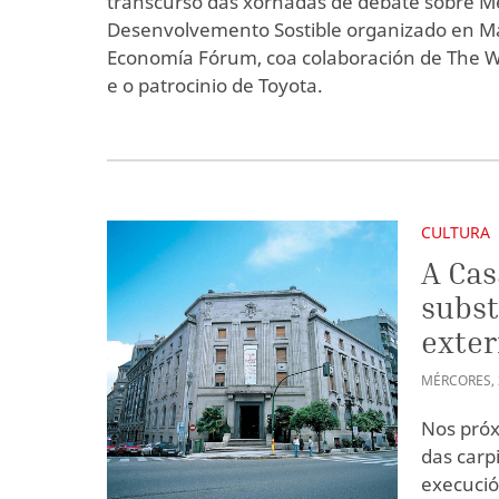
transcurso das xornadas de debate sobre M
Desenvolvemento Sostible organizado en M
Economía Fórum, coa colaboración de The Wa
e o patrocinio de Toyota.
CULTURA
A Cas
subst
exter
MÉRCORES
,
Nos próx
das carp
execució