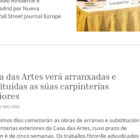
edio Ambiente e
adrid por Nueva
ll Street Journal Europe
a das Artes verá arranxadas e
ituídas as súas carpinterías
iores
3
MAI
2006
imos días comezarán as obras de arranxo e substitución
interías exteriores da Casa das Artes, cuxo prazo de
n é de cinco semanas. Os traballos fóronlle adxudicados