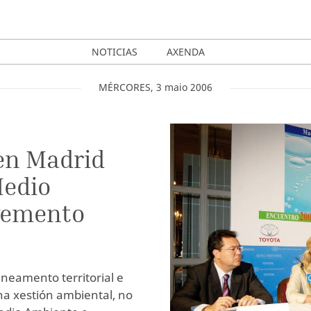
NOTICIAS
AXENDA
MÉRCORES
,
3
maio
2006
 en Madrid
Medio
vemento
neamento territorial e
a xestión ambiental, no