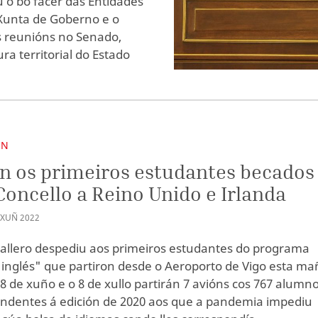
u o bo facer das Entidades
 Xunta de Goberno e o
s reunións no Senado,
ra territorial do Estado
ÓN
n os primeiros estudantes becados
Concello a Reino Unido e Irlanda
XUÑ
2022
allero despediu aos primeiros estudantes do programa
 inglés" que partiron desde o Aeroporto de Vigo esta ma
28 de xuño e o 8 de xullo partirán 7 avións cos 767 alumn
ndentes á edición de 2020 aos que a pandemia impediu