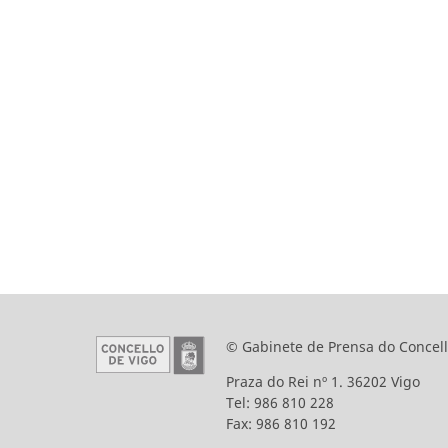
© Gabinete de Prensa do Concell
Praza do Rei nº 1. 36202 Vigo
Tel: 986 810 228
Fax: 986 810 192