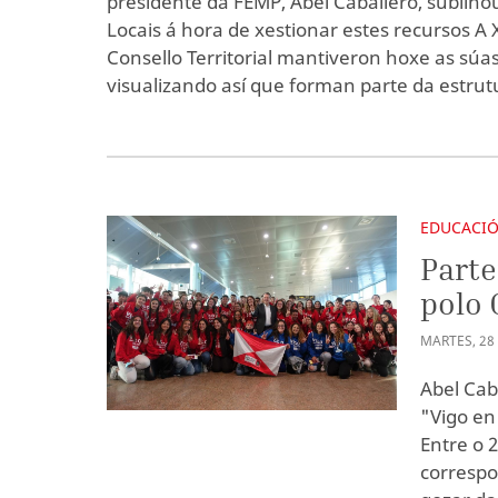
presidente da FEMP, Abel Caballero, subliño
Locais á hora de xestionar estes recursos A
Consello Territorial mantiveron hoxe as súa
visualizando así que forman parte da estrutu
EDUCACI
Parte
polo 
MARTES
,
28
Abel Cab
"Vigo en
Entre o 
correspo