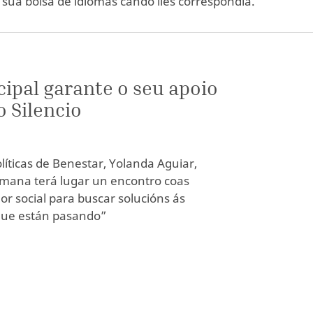
 súa bolsa de idiomas cando lles correspondía.
ipal garante o seu apoio
o Silencio
olíticas de Benestar, Yolanda Aguiar,
emana terá lugar un encontro coas
r social para buscar solucións ás
 que están pasando”