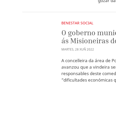
gozar da
BENESTAR SOCIAL
O goberno munic
ás Misioneiras d
MARTES
,
28
XUÑ
2022
A concelleira da área de P
avanzou que a vindeira s
responsables deste comedo
“dificultades económicas