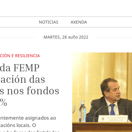
NOTICIAS
AXENDA
MARTES
,
28
xuño
2022
IÓN E RESILIENCIA
l da FEMP
pación das
is nos fondos
4%
centemente asignados ao
acións locais. O