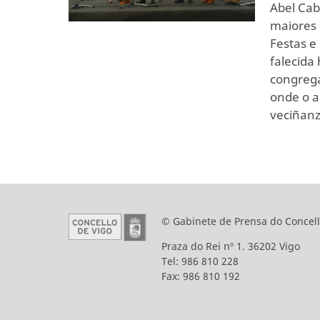
Abel Cab
maiores 
Festas e
falecida 
congrega
onde o a
veciñanz
© Gabinete de Prensa do Concell
Praza do Rei nº 1. 36202 Vigo
Tel: 986 810 228
Fax: 986 810 192