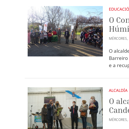
EDUCACI
O Con
Húmid
MÉRCORES
,
O alcald
Barreiro
e a recu
ALCALDÍA
O alc
Cande
MÉRCORES
,