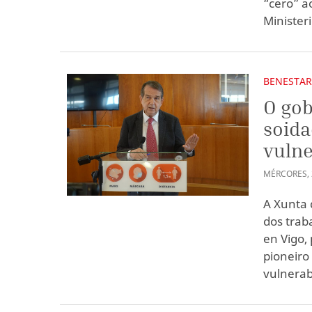
“cero” a
Minister
BENESTAR
O gob
soida
vulne
MÉRCORES
,
A Xunta 
dos trab
en Vigo,
pioneiro
vulnerabi