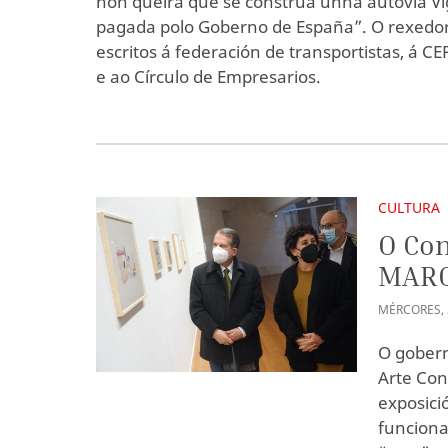
non queira que se constrúa unha autovía Vi
pagada polo Goberno de España”. O rexedor
escritos á federación de transportistas, á 
e ao Círculo de Empresarios.
CULTURA
O Con
MARCO
MÉRCORES
,
O gobern
Arte Con
exposici
funciona