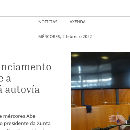
NOTICIAS
AXENDA
MÉRCORES
,
2
febreiro
2022
nunciamento
e a
á autovía
te mércores Abel
o presidente da Xunta