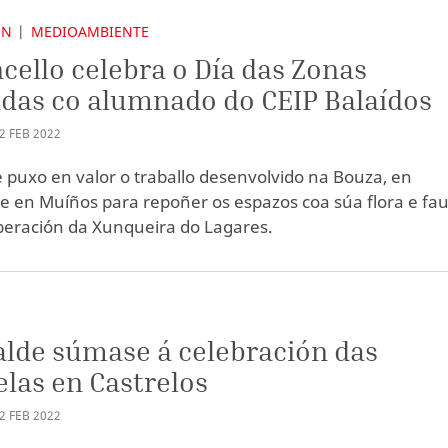
ÓN
MEDIOAMBIENTE
cello celebra o Día das Zonas
as co alumnado do CEIP Balaídos
2
FEB
2022
e puxo en valor o traballo desenvolvido na Bouza, en
 e en Muíños para repoñer os espazos coa súa flora e fa
peración da Xunqueira do Lagares.
alde súmase á celebración das
las en Castrelos
2
FEB
2022