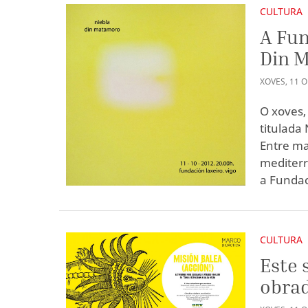
CULTURA
A Fun
Din 
XOVES
,
11
O
O xoves,
titulada 
Entre ma
mediterrá
a Fundac
CULTURA
Este 
obrad