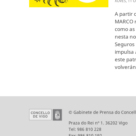
XOVES
,
11
O
A partir
MARCO re
como as 
nesta no
Seguros 
impulsa 
este pat
volverán
© Gabinete de Prensa do Concell
Praza do Rei nº 1. 36202 Vigo
Tel: 986 810 228
Fax: 986 810 192