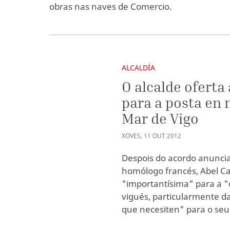
obras nas naves de Comercio.
ALCALDÍA
O alcalde oferta
para a posta en
Mar de Vigo
XOVES
,
11
OUT
2012
Despois do acordo anuncia
homólogo francés, Abel Cab
"importantísima" para a "c
vigués, particularmente d
que necesiten" para o seu i