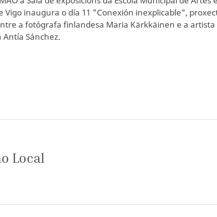
MAO a Sala de exposicións da Escola Municipal de Artes 
de Vigo inaugura o día 11 "Conexión inexplicable", proxec
tre a fotógrafa finlandesa Maria Kärkkäinen e a artista
 Antía Sánchez.
o Local