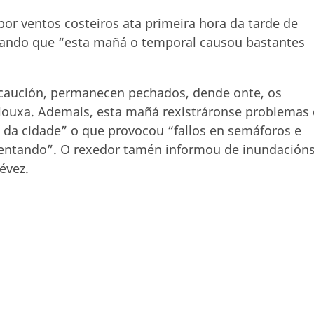
por ventos costeiros ata primeira hora da tarde de
icando que “esta mañá o temporal causou bastantes
ecaución, permanecen pechados, dende onte, os
 Riouxa. Ademais, esta mañá rexistráronse problemas
s da cidade” o que provocou “fallos en semáforos e
entando”. O rexedor tamén informou de inundación
évez.