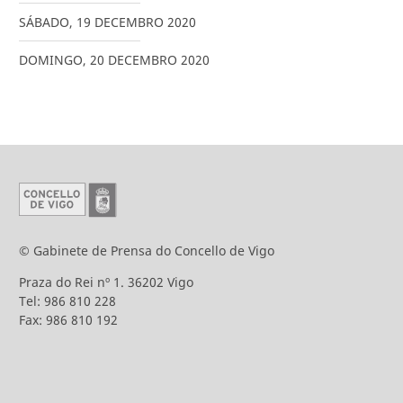
SÁBADO
,
19
DECEMBRO
2020
DOMINGO
,
20
DECEMBRO
2020
© Gabinete de Prensa do Concello de Vigo
Praza do Rei nº 1. 36202 Vigo
Tel: 986 810 228
Fax: 986 810 192