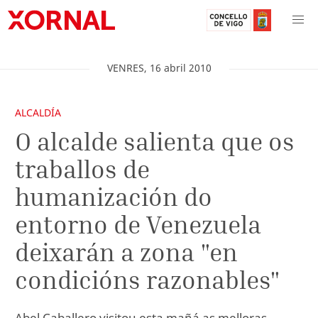
VENRES
,
16
abril
2010
ALCALDÍA
O alcalde salienta que os
traballos de
humanización do
entorno de Venezuela
deixarán a zona "en
condicións razonables"
Abel Caballero visitou esta mañá as melloras