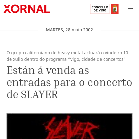
MARTES
,
28
maio
2002
O grupo californiano de heavy metal actuará o vindeiro 10
de xullo dentro do programa ”Vigo, cidade de concertos”
Están á venda as
entradas para o concerto
de SLAYER