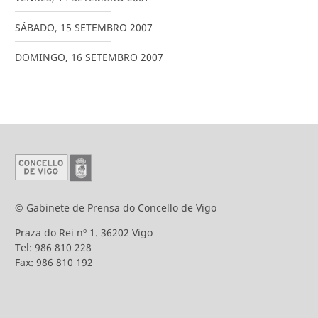
SÁBADO
,
15
SETEMBRO
2007
DOMINGO
,
16
SETEMBRO
2007
© Gabinete de Prensa do Concello de Vigo
Praza do Rei nº 1. 36202 Vigo
Tel: 986 810 228
Fax: 986 810 192