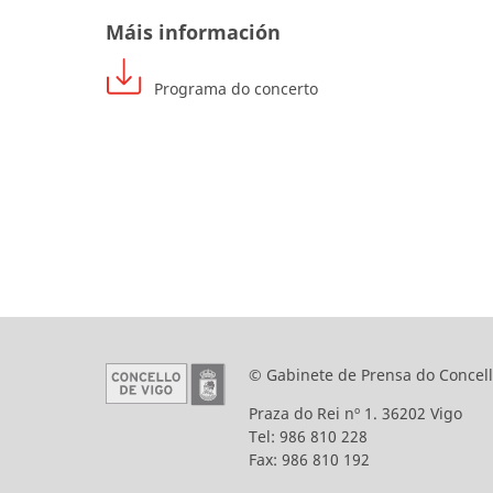
Máis información
Programa do concerto
© Gabinete de Prensa do Concell
Praza do Rei nº 1. 36202 Vigo
Tel: 986 810 228
Fax: 986 810 192