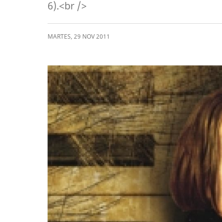
6).<br />
MARTES
,
29
NOV
2011