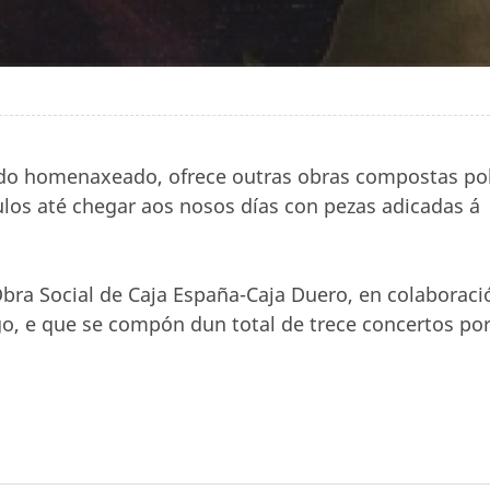
do homenaxeado, ofrece outras obras compostas po
los até chegar aos nosos días con pezas adicadas á
bra Social de Caja España-Caja Duero, en colaboraci
igo, e que se compón dun total de trece concertos po