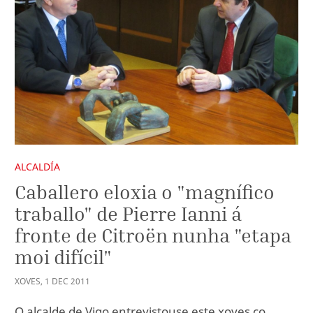
ALCALDÍA
Caballero eloxia o "magnífico
traballo" de Pierre Ianni á
fronte de Citroën nunha "etapa
moi difícil"
XOVES
,
1
DEC
2011
O alcalde de Vigo entrevistouse este xoves co