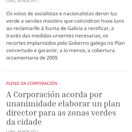
LUNS
,
28
NOV
2011
Os votos de socialistas e nacionalistas deron luz
verde a sendas mocións que coincidiron hoxe luns
ao reclamarlle á Xunta de Galicia a rectificar, a
través das medidas urxentes necesarias, os
recortes implantados polo Goberno galego no Plan
concertado e garantir, a lo menos, a cobertura
orzamentaria de 2009.
PLENO DA CORPORACIÓN
A Corporación acorda por
unanimidade elaborar un plan
director para as zonas verdes
da cidade
LUNS
,
28
NOV
2011