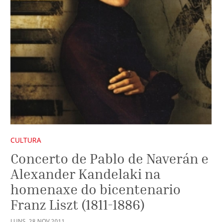
CULTURA
Concerto de Pablo de Naverán e
Alexander Kandelaki na
homenaxe do bicentenario
Franz Liszt (1811-1886)
LUNS
,
28
NOV
2011