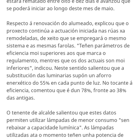
estará rematado entre oito e dez días e avanzou que
se poderá iniciar ao longo deste mes de maio.
Respecto á renovación do alumeado, explicou que o
proxecto continúa a actuación iniciada nas rúas xa
remodeladas, de xeito que se empregará o mesmo
sistema e as mesmas farolas. "Teñen parámetros de
eficiencia moi superiores aos que marca o
regulamento, mentres que os dos actuais son moi
inferiores", indicou. Neste sentido salientou que a
substitución das luminarias supón un aforro
enerxético do 55% en cada punto de luz. No tocante á
eficiencia, comentou que é dun 78%, fronte ao 38%
das antigas.
O tenente de alcalde salientou que estes datos
permiten utilizar lámpadas de menor consumo "sen
rebaixar a capacidade lumínica". As lámpadas
utilizadas ata o momento teñen unha potencia de