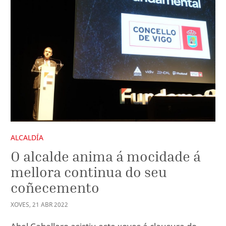
ALCALDÍA
O alcalde anima á mocidade á
mellora continua do seu
coñecemento
XOVES
,
21
ABR
2022