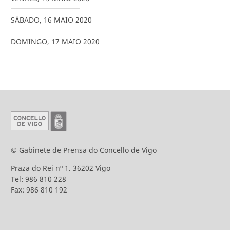
SÁBADO
,
16
MAIO
2020
DOMINGO
,
17
MAIO
2020
© Gabinete de Prensa do Concello de Vigo
Praza do Rei nº 1. 36202 Vigo
Tel: 986 810 228
Fax: 986 810 192