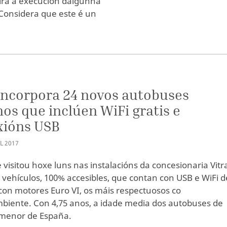
dirá a execución dalgunha
. Considera que este é un
incorpora 24 novos autobuses
os que inclúen WiFi gratis e
xións USB
L
2017
e visitou hoxe luns nas instalacións da concesionaria Vitr
 vehículos, 100% accesibles, que contan con USB e WiFi d
 con motores Euro VI, os máis respectuosos co
iente. Con 4,75 anos, a idade media dos autobuses de
 menor de España.