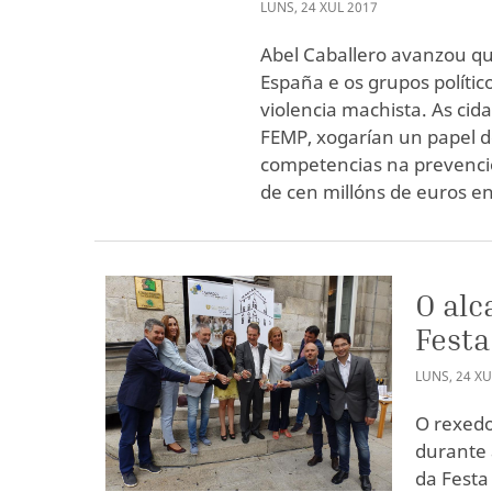
LUNS
,
24
XUL
2017
Abel Caballero avanzou q
España e os grupos polític
violencia machista. As cid
FEMP, xogarían un papel 
competencias na prevenci
de cen millóns de euros en
O alc
Festa
LUNS
,
24
XU
O rexedo
durante 
da Festa