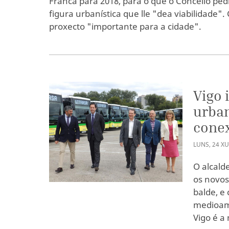
Franca para 2018, para o que o Concello pe
figura urbanística que lle "dea viabilidade"
proxecto "importante para a cidade".
Vigo 
urban
cone
LUNS
,
24
XU
O alcald
os novos
balde, e
medioamb
Vigo é a