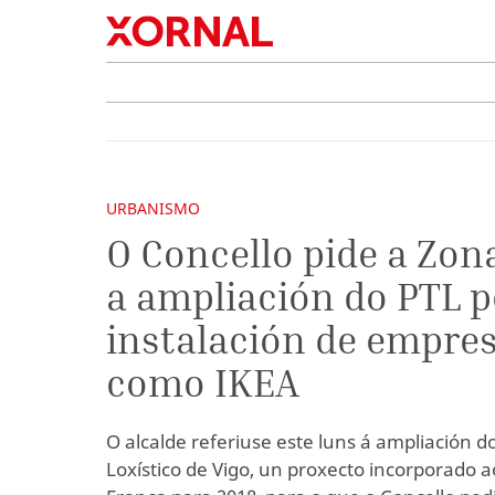
URBANISMO
O Concello pide a Zon
a ampliación do PTL p
instalación de empre
como IKEA
O alcalde referiuse este luns á ampliación d
Loxístico de Vigo, un proxecto incorporado