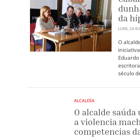
dunha
da hí
LUNS
,
24
XU
O alcalde
iniciativ
Eduardo 
escritora
século d
ALCALDÍA
O alcalde saúda 
a violencia mach
competencias da