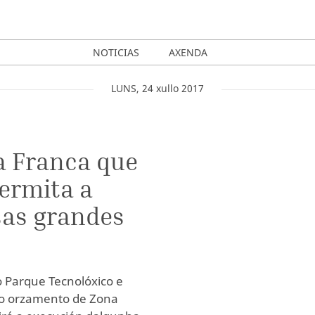
NOTICIAS
AXENDA
LUNS
,
24
xullo
2017
a Franca que
ermita a
sas grandes
o Parque Tecnolóxico e
 ao orzamento de Zona