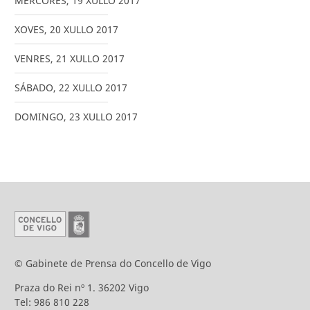
MÉRCORES
,
19
XULLO
2017
XOVES
,
20
XULLO
2017
VENRES
,
21
XULLO
2017
SÁBADO
,
22
XULLO
2017
DOMINGO
,
23
XULLO
2017
© Gabinete de Prensa do Concello de Vigo
Praza do Rei nº 1. 36202 Vigo
Tel: 986 810 228