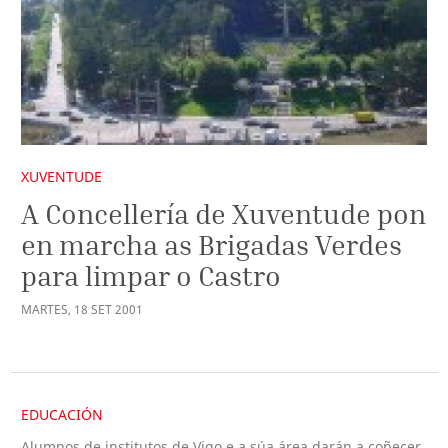
XUVENTUDE
A Concellería de Xuventude pon
en marcha as Brigadas Verdes
para limpar o Castro
MARTES
,
18
SET
2001
EDUCACIÓN
Alumnos de institutos de Vigo e a súa área darán a coñecer