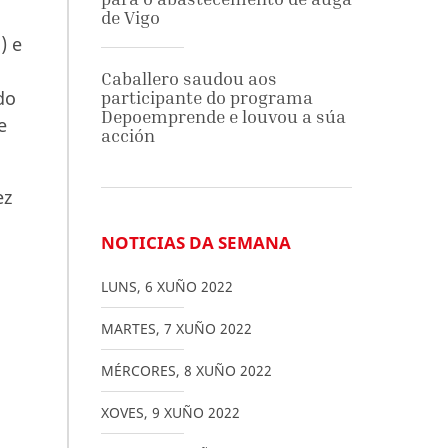
de Vigo
) e
Caballero saudou aos
do
participante do programa
Depoemprende e louvou a súa
e
acción
ez
NOTICIAS DA SEMANA
LUNS
,
6
XUÑO
2022
MARTES
,
7
XUÑO
2022
MÉRCORES
,
8
XUÑO
2022
XOVES
,
9
XUÑO
2022