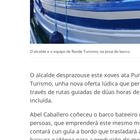
O alcalde e o equipo de Rande Turismo, na proa do barco.
O alcalde desprazouse este xoves ata Pu
Turismo, unha nova oferta lúdica que perm
través de rutas guiadas de dúas horas d
incluída.
Abel Caballero coñeceu o barco bateeiro 
persoas, que emprenderá este mesmo mes 
contará cun guía a bordo que trasladará á
baixura e idónea para a produción do mex