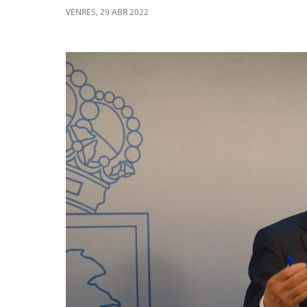
VENRES
,
29
ABR
2022