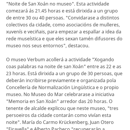
"Noite de San Xoán no museo". Esta actividade
comezará ás 21.45 horas e está dirixida a un grupo
de entre 30 ou 40 persoas. "Convidarase a distintos
colectivos da cidade, como asociacións de mulleres,
xuvenís e veciñais, para empezar a espallar a idea da
rede museística e que eles sexan tamén difusores do
museo nos seus entornos", destacou.
O museo Verbum acollerá a actividade "Xogando
coas palabras na noite de san Xoán" entre as 22 e as
23 horas. Está dirixida a un grupo de 30 persoas, que
deberán incribirse previamente e organizada pola
Concellería de Normalización Lingüística e o propio
museo. No Museo do Mar celebrarase a iniciativa
"Memoria en San Xoán" arredor das 20 horas. O
tenente de alcalde explicou que neste museo, "tres
persoeiros da cidade contarán como vivían esta
noite". María do Carmo Krückenberg, Juan Otero
"Eiravella" e Alberto Pacheco "recuperarán a