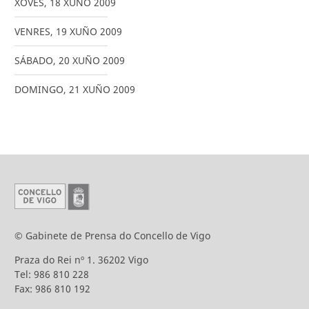
XOVES
,
18
XUÑO
2009
VENRES
,
19
XUÑO
2009
SÁBADO
,
20
XUÑO
2009
DOMINGO
,
21
XUÑO
2009
© Gabinete de Prensa do Concello de Vigo
Praza do Rei nº 1. 36202 Vigo
Tel: 986 810 228
Fax: 986 810 192