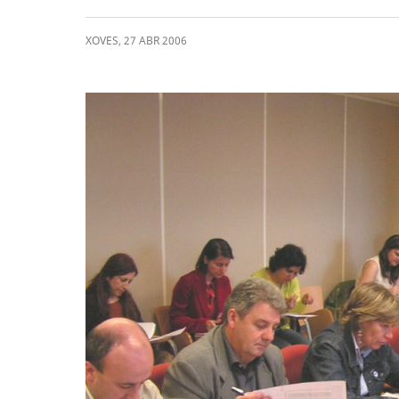
XOVES
,
27
ABR
2006