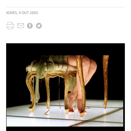
XOVES
,
9
OUT
2003